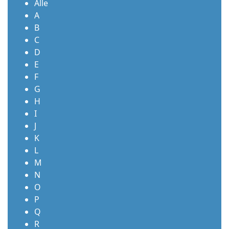
Alle
A
B
C
D
E
F
G
H
I
J
K
L
M
N
O
P
Q
R